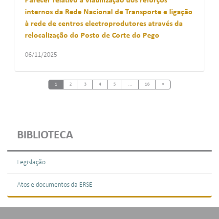
Parecer relativo à viabilização dos reforços
internos da Rede Nacional de Transporte e ligação
à rede de centros electroprodutores através da
relocalização do Posto de Corte do Pego
06/11/2025
Next
1
2
3
4
5
...
16
»
BIBLIOTECA
Legislação
Atos e documentos da ERSE