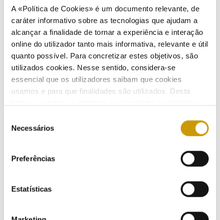
de licenças de emissão nos termos do Decreto-Lei
A «Política de Cookies» é um documento relevante, de
n.º 12/2020, de 6 de abril
caráter informativo sobre as tecnologias que ajudam a
alcançar a finalidade de tornar a experiência e interação
16/02/2026
online do utilizador tanto mais informativa, relevante e útil
quanto possível. Para concretizar estes objetivos, são
utilizados cookies. Nesse sentido, considera-se
essencial que os utilizadores saibam que cookies
Parecer relativo ao projeto de Despacho de
usamos e para que finalidades são utilizados. Desta
afetação de receitas ao Sistema Elétrico Nacional
forma, ajudamos a proteger a privacidade do utilizador,
ao mesmo tempo que garantimos que o site é o mais
13/02/2026
Seleção
simples possível de usar. Para obter mais informações
Necessários
de
sobre como são tratados os seus dados pessoais,
consentimento
consulte a nossa
Política de Privacidade
.
Preferências
Parecer relativo à proposta de alteração do artigo
2.º da Portaria n.º 300/2023, de 4 de outubro
Estatísticas
12/02/2026
Marketing