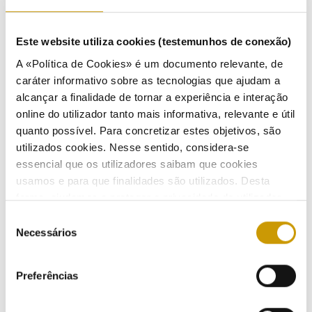
13/01/2026
Este website utiliza cookies (testemunhos de conexão)
A «Política de Cookies» é um documento relevante, de
caráter informativo sobre as tecnologias que ajudam a
ERSE realizará ConvERSE sobre atualização dos
alcançar a finalidade de tornar a experiência e interação
Períodos Horários no Setor Elétrico em Portugal
online do utilizador tanto mais informativa, relevante e útil
Continental
quanto possível. Para concretizar estes objetivos, são
08/01/2026
utilizados cookies. Nesse sentido, considera-se
essencial que os utilizadores saibam que cookies
usamos e para que finalidades são utilizados. Desta
forma, ajudamos a proteger a privacidade do utilizador,
REN Portgás Distribuição promove Esquentadores
ao mesmo tempo que garantimos que o site é o mais
Seleção
+ Eficientes no âmbito do PPEC
simples possível de usar. Para obter mais informações
Necessários
de
sobre como são tratados os seus dados pessoais,
consentimento
08/01/2026
Ouvir
consulte a nossa
Política de Privacidade
.
Preferências
Previous
«
1
2
3