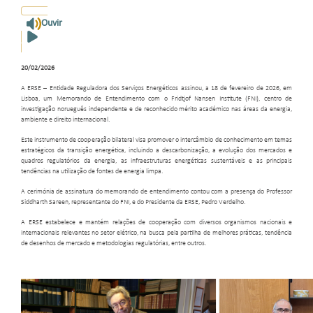
Ouvir
20/02/2026
A ERSE – Entidade Reguladora dos Serviços Energéticos assinou, a 18 de fevereiro de 2026, em
Lisboa, um Memorando de Entendimento com o Fridtjof Nansen Institute (FNI), centro de
investigação norueguês independente e de reconhecido mérito académico nas áreas da energia,
ambiente e direito internacional.
Este instrumento de cooperação bilateral visa promover o intercâmbio de conhecimento em temas
estratégicos da transição energética, incluindo a descarbonização, a evolução dos mercados e
quadros regulatórios da energia, as infraestruturas energéticas sustentáveis e as principais
tendências na utilização de fontes de energia limpa.
A cerimónia de assinatura do memorando de entendimento contou com a presença do Professor
Siddharth Sareen, representante do FNI, e do Presidente da ERSE, Pedro Verdelho.
A ERSE estabelece e mantém relações de cooperação com diversos organismos nacionais e
internacionais relevantes no setor elétrico, na busca pela partilha de melhores práticas, tendência
de desenhos de mercado e metodologias regulatórias, entre outros.