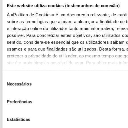
Este website utiliza cookies (testemunhos de conexão)
Destaques
A «Política de Cookies» é um documento relevante, de carát
Comunicados
sobre as tecnologias que ajudam a alcançar a finalidade de t
e interação online do utilizador tanto mais informativa, releva
Boletins
possível. Para concretizar estes objetivos, são utilizados c
sentido, considera-se essencial que os utilizadores saibam 
Multimédia
usamos e para que finalidades são utilizados. Desta forma,
proteger a privacidade do utilizador, ao mesmo tempo que g
Publicações
site é o mais simples possível de usar. Para obter mais inf
como são tratados os seus dados pessoais, consulte a nos
Apresentações
Seleção
Ouvir
Privacidade
.
Necessários
de
Eventos
consentimento
Agenda
Preferências
Inscrição na Lista de Divulgação
Estatísticas