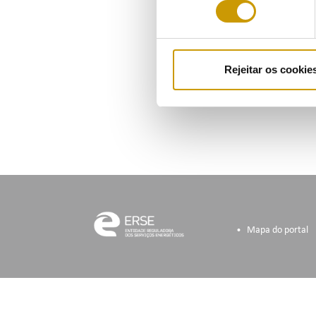
consentimento
Situ
evid
tran
desa
Rejeitar os cookie
Aced
Mapa do portal