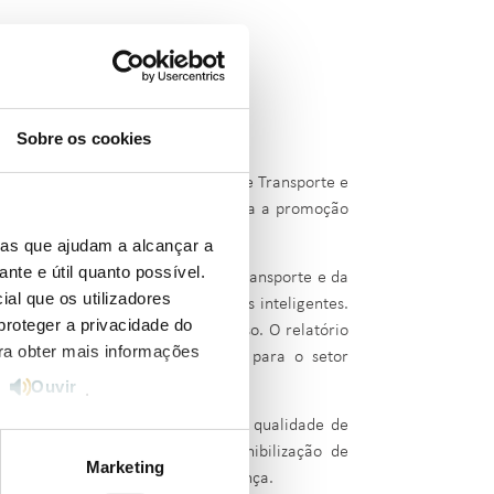
Sobre os cookies
ório de Monitorização das Redes de Transporte e
 da rede inteligente, tendo em vista a promoção
ias que ajudam a alcançar a
ante e útil quanto possível.
operadores da Rede Nacional de Transporte e da
ial que os utilizadores
roveitamento do potencial das redes inteligentes.
proteger a privacidade do
preparação ou atualmente em curso. O relatório
ara obter mais informações
es inteligentes e os benefícios para o setor
Ouvir
e
.
to da rede e gestão de ativos, a qualidade de
e operadores, bem como a disponibilização de
Marketing
trolabilidade, a par da cibersegurança.