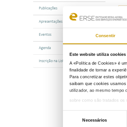
Publicações
Apresentações
Eventos
Consentir
18/0
A ER
Agenda
de D
Este website utiliza cookie
da e
Inscrição na Lista de Divulgação
A «Política de Cookies» é um
finalidade de tornar a experiê
O re
Para concretizar estes objeti
Rede
saibam que cookies usamos e 
São 
utilizador, ao mesmo tempo q
incl
elétr
sobre como são tratados os 
As p
Seleção
serv
Necessários
de
info