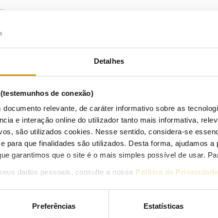
Ouvir
Detalhes
2/2026
SE – Entidade Reguladora dos Serviços Energéticos divulgou o ‘Relat
istribuição’ de energia elétrica, onde se analisa o desenvolvimento
s (testemunhos de conexão)
ficiência energética e a integração da energia de fontes renováveis.
 documento relevante, de caráter informativo sobre as tecnolog
ncia e interação online do utilizador tanto mais informativa, relev
latório foi elaborado com base em indicadores de desempenho dos 
vos, são utilizados cookies. Nesse sentido, considera-se essenc
 Nacional de Distribuição e sinaliza iniciativas concretas para o ap
para que finalidades são utilizados. Desta forma, ajudamos a 
disso exemplo, os avanços regulamentares e os projetos-piloto em 
ue garantimos que o site é o mais simples possível de usar. P
ui ainda recomendações para promover o desenvolvimento das red
ico.
seus dados pessoais, consulte a nossa
Política de Privacidad
rincipais conclusões e recomendações incidem sobre o planeamen
iço técnica, a prestação de serviços à rede e coordenação entr
Preferências
Estatísticas
rmação, os benefícios das redes inteligentes, a observabilidade e con