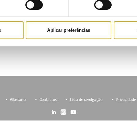
ações como o Apagão Ibérico, de 28 de abril de 2025, e os rece
ência o papel da gestão inteligente da rede no reforço da sua re
sição energética, destacando que essa gestão inteligente aumenta
fios.
s
Aplicar preferências
Ouvir
a ao relatório
Glossário
Contactos
Lista de divulgação
Privacidade