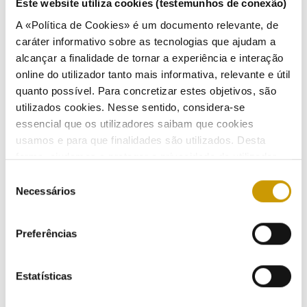
Este website utiliza cookies (testemunhos de conexão)
A «Política de Cookies» é um documento relevante, de
Mercado liberalizado de eletricidade atinge 55%
caráter informativo sobre as tecnologias que ajudam a
do consumo global em junho
alcançar a finalidade de tornar a experiência e interação
online do utilizador tanto mais informativa, relevante e útil
19/07/2012
quanto possível. Para concretizar estes objetivos, são
utilizados cookies. Nesse sentido, considera-se
essencial que os utilizadores saibam que cookies
usamos e para que finalidades são utilizados. Desta
Mercado liberalizado de eletricidade atinge em
forma, ajudamos a proteger a privacidade do utilizador,
maio 54,2% do consumo global
ao mesmo tempo que garantimos que o site é o mais
Seleção
03/07/2012
simples possível de usar. Para obter mais informações
Necessários
de
sobre como são tratados os seus dados pessoais,
consentimento
Ouvir
consulte a nossa
Política de Privacidade
.
Preferências
Mercado liberalizado de eletricidade atinge em
abril 53,6% do consumo global
Estatísticas
19/06/2012