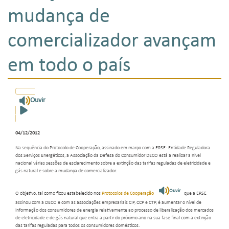
mudança de
comercializador avançam
em todo o país
Ouvir
04/12/2012
Na sequência do Protocolo de Cooperação, assinado em março com a ERSE- Entidade Reguladora
dos Serviços Energéticos, a Associação da Defesa do Consumidor DECO está a realizar a nível
nacional várias sessões de esclarecimento sobre a extinção das tarifas reguladas de eletricidade e
gás natural e sobre a mudança de comercializador.
Ouvir
O objetivo, tal como ficou estabelecido nos
Protocolos de Cooperação
que a ERSE
assinou com a DECO e com as associações empresariais CIP, CCP e CTP, é aumentar o nível de
informação dos consumidores de energia relativamente ao processo de liberalização dos mercados
de eletricidade e de gás natural que entra a partir do próximo ano na sua fase final com a extinção
das tarifas reguladas para todos os consumidores domésticos.