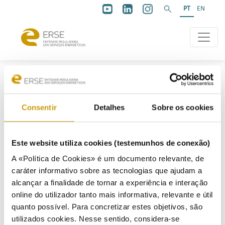
PT
EN
ERSEFORMA
Consentir
Detalhes
Sobre os cookies
Este website utiliza cookies (testemunhos de conexão)
ERSEForma
A «Política de Cookies» é um documento relevante, de
caráter informativo sobre as tecnologias que ajudam a
alcançar a finalidade de tornar a experiência e interação
ERSEFORMA
Materiais pedagógicos e informativos
online do utilizador tanto mais informativa, relevante e útil
Materiais formativos
quanto possível. Para concretizar estes objetivos, são
Programação anual
utilizados cookies. Nesse sentido, considera-se
Relatório anual