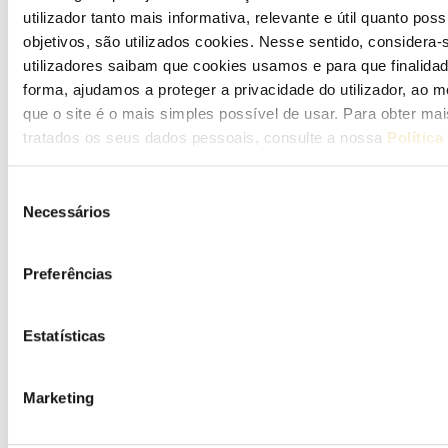
utilizador tanto mais informativa, relevante e útil quanto pos
Problems with your supplier’s customer service
objetivos, são utilizados cookies. Nesse sentido, considera-
utilizadores saibam que cookies usamos e para que finalidad
Submitting complaints or enquiries
forma, ajudamos a proteger a privacidade do utilizador, ao
que o site é o mais simples possível de usar. Para obter m
Bottled gas
tratados os seus dados pessoais, consulte a nossa
Política
Know More
Seleção
Necessários
de
Highlights
consentimento
Preferências
Information request and complaints
Tips & Notes
Estatísticas
Simulators
Marketing
Retail suppliers