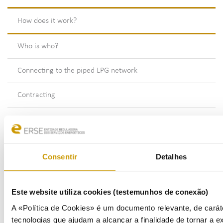
How does it work?
Who is who?
Connecting to the piped LPG network
Contracting
What is included in the price
Understanding the invoice
Consentir
Detalhes
How and when to pay
Este website utiliza cookies (testemunhos de conexão)
Meters - readings and estimates
A «Política de Cookies» é um documento relevante, de carát
What I need to know about supply cut-off
tecnologias que ajudam a alcançar a finalidade de tornar a ex