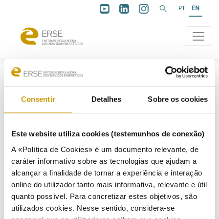
PT
EN
ENERGY CONSUMERS
|
TIPS & NOTES
|
GAS AND ELECTRICITY
Consentir
Detalhes
Sobre os cookies
Este website utiliza cookies (testemunhos de conexão)
Gas and Electricity
A «Política de Cookies» é um documento relevante, de
caráter informativo sobre as tecnologias que ajudam a
alcançar a finalidade de tornar a experiência e interação
Note
online do utilizador tanto mais informativa, relevante e útil
Tips
quanto possível. Para concretizar estes objetivos, são
utilizados cookies. Nesse sentido, considera-se