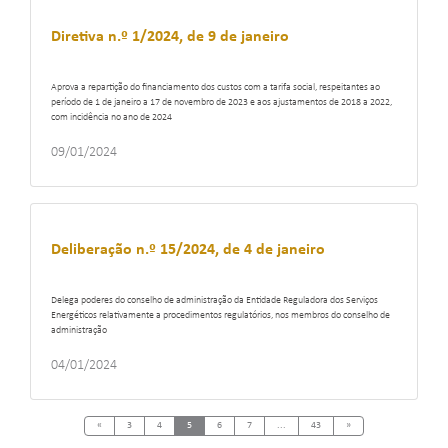
Diretiva n.º 1/2024, de 9 de janeiro
Aprova a repartição do financiamento dos custos com a tarifa social, respeitantes ao
período de 1 de janeiro a 17 de novembro de 2023 e aos ajustamentos de 2018 a 2022,
com incidência no ano de 2024
09/01/2024
Deliberação n.º 15/2024, de 4 de janeiro
Delega poderes do conselho de administração da Entidade Reguladora dos Serviços
Energéticos relativamente a procedimentos regulatórios, nos membros do conselho de
administração
04/01/2024
Previous
Next
«
3
4
5
6
7
...
43
»