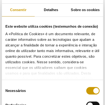
Diretiva n.º 2/2024, de 16 de janeiro
Consentir
Detalhes
Sobre os cookies
Aprova a metodologia para estimação de perfis de consumo e de injeção na rede
elétrica
Este website utiliza cookies (testemunhos de conexão)
16/01/2024
A «Política de Cookies» é um documento relevante, de
caráter informativo sobre as tecnologias que ajudam a
alcançar a finalidade de tornar a experiência e interação
online do utilizador tanto mais informativa, relevante e útil
Diretiva n.º 3/2024, de 16 de janeiro
quanto possível. Para concretizar estes objetivos, são
utilizados cookies. Nesse sentido, considera-se
essencial que os utilizadores saibam que cookies
Aprova as regras de apuramento e imputação do fator de adequação
usamos e para que finalidades são utilizados. Desta
16/01/2024
forma, ajudamos a proteger a privacidade do utilizador,
ao mesmo tempo que garantimos que o site é o mais
Seleção
simples possível de usar. Para obter mais informações
Necessários
de
sobre como são tratados os seus dados pessoais,
consentimento
Diretiva n.º 4/2024, de 16 de janeiro
consulte a nossa
Política de Privacidade
.