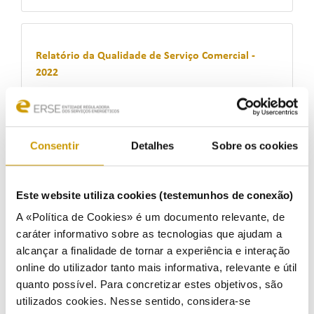
Relatório da Qualidade de Serviço Comercial -
2022
13/10/2023
Consentir
Detalhes
Sobre os cookies
Relatório da Qualidade de Serviço Técnica do
Setor do Gás - 2022
Este website utiliza cookies (testemunhos de conexão)
15/09/2023
A «Política de Cookies» é um documento relevante, de
caráter informativo sobre as tecnologias que ajudam a
alcançar a finalidade de tornar a experiência e interação
online do utilizador tanto mais informativa, relevante e útil
Relatório da Qualidade de Serviço Comercial -
quanto possível. Para concretizar estes objetivos, são
2021
utilizados cookies. Nesse sentido, considera-se