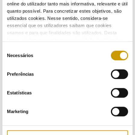
online do utilizador tanto mais informativa, relevante e útil
ENERGY CONSUMERS
quanto possível. Para concretizar estes objetivos, são
utilizados cookies. Nesse sentido, considera-se
essencial que os utilizadores saibam que cookies
Energy Consumers
usamos e para que finalidades são utilizados. Desta
forma, ajudamos a proteger a privacidade do utilizador,
Eletricity
ao mesmo tempo que garantimos que o site é o mais
Seleção
Gas
simples possível de usar. Para obter mais informações
Necessários
de
sobre como são tratados os seus dados pessoais,
consentimento
Eletric Mobility
consulte a nossa
Política de Privacidade
.
Preferências
Fuels
Estatísticas
How does it work?
Marketing
Who is who?
Prices