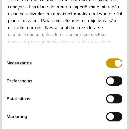
alcançar a finalidade de tornar a experiência e interação
ENERGY CONSUMERS
online do utilizador tanto mais informativa, relevante e útil
quanto possível. Para concretizar estes objetivos, são
utilizados cookies. Nesse sentido, considera-se
Energy Consumers
essencial que os utilizadores saibam que cookies
usamos e para que finalidades são utilizados. Desta
Eletricity
forma, ajudamos a proteger a privacidade do utilizador,
ao mesmo tempo que garantimos que o site é o mais
Seleção
Gas
simples possível de usar. Para obter mais informações
Necessários
de
sobre como são tratados os seus dados pessoais,
Eletric Mobility
consentimento
consulte a nossa
Política de Privacidade
.
Preferências
How does it work?
Estatísticas
Who is who?
Contracting/switching supplier
Marketing
What is part of the price?