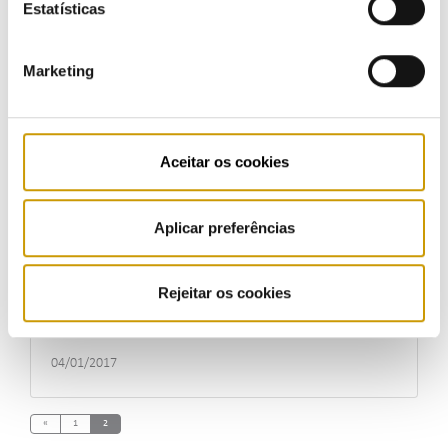
Eletricidade: Mercado livre conta com 4,72
Estatísticas
milhões de consumidores
11/01/2017
Marketing
Aceitar os cookies
ERSE divulga programa ERSEFORMA para 2017
07/01/2017
Aplicar preferências
Rejeitar os cookies
ERSE lança fase piloto da iniciativa Selo de
Qualidade e+
04/01/2017
Previous
«
1
2