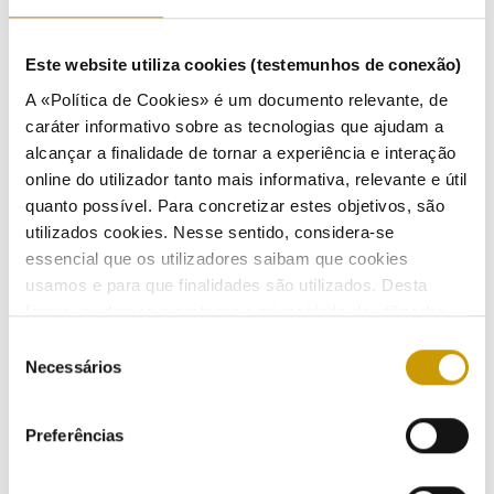
20/03/2017
Este website utiliza cookies (testemunhos de conexão)
A «Política de Cookies» é um documento relevante, de
caráter informativo sobre as tecnologias que ajudam a
ERSE introduz registo de serviços adicionais na
alcançar a finalidade de tornar a experiência e interação
Energia
online do utilizador tanto mais informativa, relevante e útil
quanto possível. Para concretizar estes objetivos, são
15/03/2017
utilizados cookies. Nesse sentido, considera-se
essencial que os utilizadores saibam que cookies
usamos e para que finalidades são utilizados. Desta
forma, ajudamos a proteger a privacidade do utilizador,
"Selo de Qualidade e+" conta com seis parques
ao mesmo tempo que garantimos que o site é o mais
Seleção
empresariais em fase piloto
simples possível de usar. Para obter mais informações
Necessários
de
18/01/2017
sobre como são tratados os seus dados pessoais,
consentimento
Ouvir
consulte a nossa
Política de Privacidade
.
Preferências