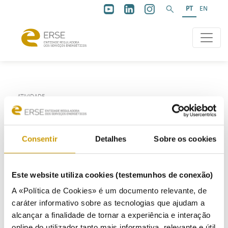
PT
EN
ATIVIDADE
Consentir
Detalhes
Sobre os cookies
Atividade
Este website utiliza cookies (testemunhos de conexão)
Regulação
A «Política de Cookies» é um documento relevante, de
Regulamentação
caráter informativo sobre as tecnologias que ajudam a
Regulamentos - eletricidade
alcançar a finalidade de tornar a experiência e interação
Regulamentos - gás
Regulamento - mobilidade elétrica
online do utilizador tanto mais informativa, relevante e útil