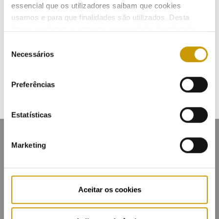
essencial que os utilizadores saibam que cookies
usamos e para que finalidades são utilizados. Desta
forma, ajudamos a proteger a privacidade do utilizador,
ao mesmo tempo que garantimos que o site é o mais
Seleção
simples possível de usar. Para obter mais informações
Necessários
de
sobre como são tratados os seus dados pessoais,
consentimento
consulte a nossa
Política de Privacidade
.
Preferências
Estatísticas
Marketing
Mapa do portal
Glossário
Contactos
Aceitar os cookies
Lista de divulgação
Privacidade
Cookies