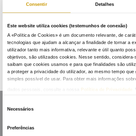
Consentir
Detalhes
Apresentações
Este website utiliza cookies (testemunhos de conexão)
Eventos
A «Política de Cookies» é um documento relevante, de carát
Agenda
tecnologias que ajudam a alcançar a finalidade de tornar a ex
utilizador tanto mais informativa, relevante e útil quanto pos
Inscrição na Lista de Divulgação
objetivos, são utilizados cookies. Nesse sentido, considera-
saibam que cookies usamos e para que finalidades são util
a proteger a privacidade do utilizador, ao mesmo tempo que 
simples possível de usar. Para obter mais informações sob
dados pessoais, consulte a nossa
Política de Privacidade
Seleção
Necessários
de
consentimento
Preferências
Mapa do portal
Glossário
Contactos