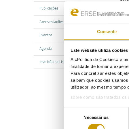
Publicações
Apresentações
Consentir
Eventos
Agenda
Este website utiliza cookie
A «Política de Cookies» é um
Inscrição na Lista de Divulgação
finalidade de tornar a experiê
Para concretizar estes objeti
saibam que cookies usamos e 
utilizador, ao mesmo tempo q
sobre como são tratados os 
Seleção
Necessários
de
consentimento