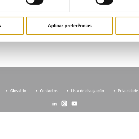
Consulte a Newsletter DESTAQUES ERSE
s
Aplicar preferências
Subscreva a Lista de Divulg
Glossário
Contactos
Lista de divulgação
Privacidade