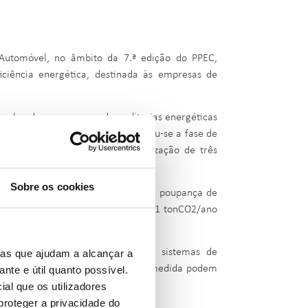
utomóvel, no âmbito da 7.ª edição do PPEC,
iciência energética, destinada às empresas de
 alvo de um processo de auditorias energéticas
s de redução e otimização. Seguiu-se a fase de
de Eficiência Energética e realização de três
Sobre os cookies
das medidas sugeridas permitiria a poupança de
esenta cerca de 1280 MWh/ano e 461 tonCO2/ano
 iluminação LED, a renovação de sistemas de
ias que ajudam a alcançar a
o. As etapas e os resultados desta medida podem
ante e útil quanto possível.
ial que os utilizadores
proteger a privacidade do