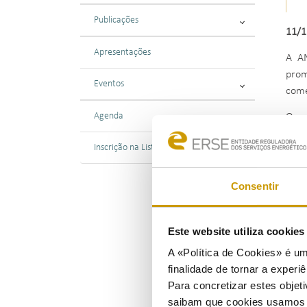
Publicações
11/1
Apresentações
A AN
prom
Eventos
comé
Agenda
O pr
para
Inscrição na Lista de Divulgação
divu
work
Consentir
Em r
21% 
de e
Este website utiliza cookie
As t
A «Política de Cookies» é um
clim
finalidade de tornar a experiê
ser 
Para concretizar estes objeti
saibam que cookies usamos e 