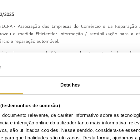
2/2025
ECRA - Associação das Empresas do Comércio e da Reparação A
oveu a medida Efficientĭa: informação / sensibilização para a ef
rcio e reparação automóvel.
ojeto abrangeu cerca de 50 empresas do setor automóvel, que foram
 conhecer os consumos de energia de cada empresa e propor medida
lgação dos resultados obtidos, através da produção de um Manual 
shops realizados no Porto, Faro e Lisboa.
Detalhes
esultado das auditorias foi possível estimar que a implementação 
do consumo total do conjunto de instalações auditadas, que repr
missões evitadas.
s (testemunhos de conexão)
rês principais medidas consideradas foram a reconversão para
 documento relevante, de caráter informativo sobre as tecnolog
atização, e a instalação de sistemas fotovoltaicos para autoconsum
ncia e interação online do utilizador tanto mais informativa, relev
consultados em detalhe no site do Projeto Efficientĭa.
vos, são utilizados cookies. Nesse sentido, considera-se essenc
para que finalidades são utilizados. Desta forma, ajudamos a 