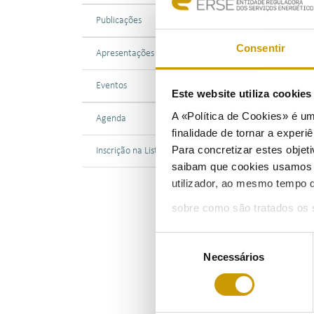
Publicações
19/1
Consentir
Apresentações
O nú
Eventos
pass
Este website utiliza cookie
de c
A «Política de Cookies» é um
Agenda
A qu
finalidade de tornar a experiê
merc
Para concretizar estes objeti
Inscrição na Lista de Divulgação
pequ
saibam que cookies usamos e 
cons
utilizador, ao mesmo tempo q
Em t
sobre como são tratados os 
perc
Seleção
de 0
Necessários
de
O se
consentimento
segm
Para