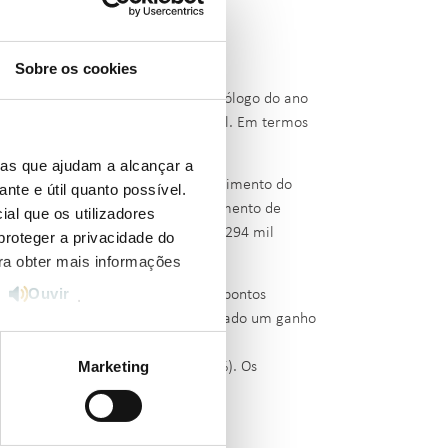
Sobre os cookies
u 4,9% em agosto, face ao mês homólogo do ano
sumo global em Portugal continental. Em termos
gual mês do ano passado
.
ias que ajudam a alcançar a
 concentrando-se a margem de crescimento do
ante e útil quanto possível.
o industrial e aos consumos do segmento de
ial que os utilizadores
am no mercado regulado. Cerca de 294 mil
proteger a privacidade do
o de tarifas transitórias.
ara obter mais informações
Ouvir
 (56%), embora tenha perdido 1,3 pontos
e
.
uota de consumo (56%), tendo registado um ganho
Marketing
mo o dos clientes industriais (55%). Os
48% e 55%, respetivamente.
Ouvir
gosto de 2018