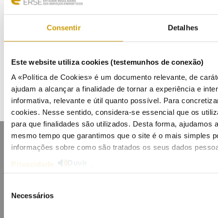
Eventos
Consentir
Detalhes
Agenda
Este website utiliza cookies (testemunhos de conexão)
Inscrição na Lista de Divulgação
A «Política de Cookies» é um documento relevante, de caráte
ajudam a alcançar a finalidade de tornar a experiência e inter
informativa, relevante e útil quanto possível. Para concretiza
cookies. Nesse sentido, considera-se essencial que os uti
para que finalidades são utilizados. Desta forma, ajudamos a 
mesmo tempo que garantimos que o site é o mais simples po
informações sobre como são tratados os seus dados pessoa
Ouvir
Privacidade
.
Seleção
Mapa do portal
Glossário
Contactos
Necessários
Lista de divulgação
Privacidade
Cookies
de
consentimento