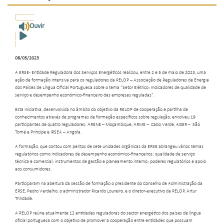
Ouvir
08/05/2023
A ERSE- Entidade Reguladora dos Serviços Energéticos realizou, entre 2 e 5 de maio de 2023, uma
ação de formação intensiva para os reguladores da RELOP – Associação de Reguladores de Energia
dos Países de Língua Oficial Portuguesa sobre o tema “Setor Elétrico: Indicadores de qualidade de
serviço e desempenho económico-financeiro das empresas reguladas”.
Esta iniciativa, desenvolvida no âmbito do objetivo da RELOP de cooperação e partilha de
conhecimentos através de programas de formação específicos sobre regulação, envolveu 19
participantes de quatro reguladores: ARENE – Moçambique, ARME – Cabo Verde, AGER – São
Tomé e Príncipe e IRSEA – Angola.
A formação, que contou com peritos de sete unidades orgânicas da ERSE abrangeu vários temas
regulatórios como indicadores de desempenho económico-financeiros; qualidade de serviço
técnica e comercial; instrumentos de gestão e planeamento interno; poderes regulatórios e apoio
aos consumidores.
Participaram na abertura da sessão de formação o presidente do Conselho de Administração da
ERSE, Pedro Verdelho, o administrador Ricardo Loureiro, e o diretor-executivo da RELOP, Artur
Trindade.
A RELOP reúne atualmente 12 entidades reguladoras do sector energético dos países de língua
oficial portuguesa com o objetivo de promover a cooperação entre entidades que possuam