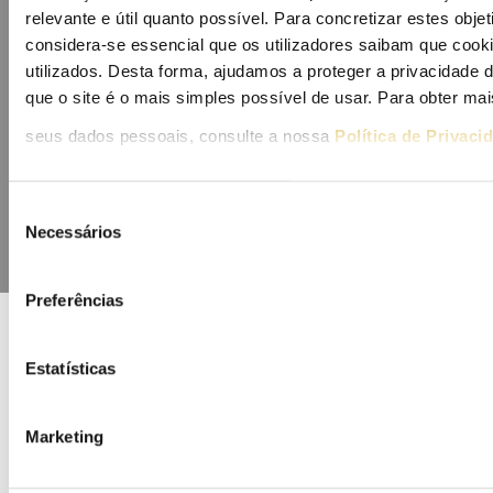
relevante e útil quanto possível. Para concretizar estes obje
considera-se essencial que os utilizadores saibam que cook
utilizados. Desta forma, ajudamos a proteger a privacidade
Mapa do portal
Glossário
Contactos
Lista de divulgação
Privacidade
Cookies
que o site é o mais simples possível de usar. Para obter m
seus dados pessoais, consulte a nossa
Política de Privaci
Seleção
Necessários
de
consentimento
Preferências
Estatísticas
COFINANCIADORES:
Marketing