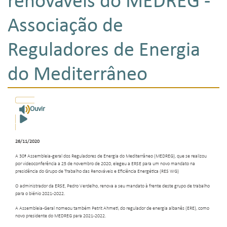
renováveis do MEDREG -
Associação de
Reguladores de Energia
do Mediterrâneo
Ouvir
26/11/2020
A 30ª Assembleia-geral dos Reguladores de Energia do Mediterrâneo (MEDREG), que se realizou
por videoconferência a 25 de novembro de 2020, elegeu a ERSE para um novo mandato na
presidência do Grupo de Trabalho das Renováveis e Eficiência Energética (RES WG)
O administrador da ERSE, Pedro Verdelho, renova a seu mandato à frente deste grupo de trabalho
para o biénio 2021-2022.
A Assembleia-Geral nomeou também Petrit Ahmeti, do regulador de energia albanês (ERE), como
novo presidente do MEDREG para 2021-2022.