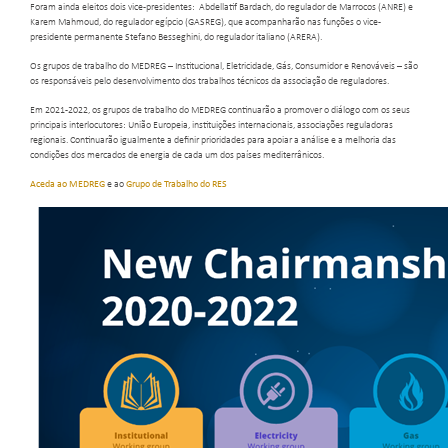
Foram ainda eleitos dois vice-presidentes: Abdellatif Bardach, do regulador de Marrocos (ANRE) e
Karem Mahmoud, do regulador egípcio (GASREG), que acompanharão nas funções o vice-
presidente permanente Stefano Besseghini, do regulador italiano (ARERA).
Os grupos de trabalho do MEDREG – Institucional, Eletricidade, Gás, Consumidor e Renováveis – são
os responsáveis pelo desenvolvimento dos trabalhos técnicos da associação de reguladores.
Em 2021-2022, os grupos de trabalho do MEDREG continuarão a promover o diálogo com os seus
principais interlocutores: União Europeia, instituições internacionais, associações reguladoras
regionais. Continuarão igualmente a definir prioridades para apoiar a análise e a melhoria das
condições dos mercados de energia de cada um dos países mediterrânicos.
Aceda ao MEDREG
e ao
Grupo de Trabalho do RES