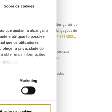
Sobre os cookies
nsulta pública referente às condições gerais do
ias que ajudam a alcançar a
), o qual formaliza os direitos e obrigações do
ante e útil quanto possível.
que utiliza a RESP
[Regulamento n.º 373/2021,
ial que os utilizadores
proteger a privacidade do
o do autoconsumo individual, ou a Entidade
ara obter mais informações
antes num autoconsumo coletivo. As
Ouvir
e
.
te efeito.
sciplina dos contratos de uso das redes
).
Marketing
13 de dezembro de 2021.
Aceitar os cookies