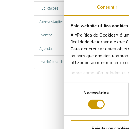
Consentir
Publicações
27/1
Apresentações
Este website utiliza cookie
A ER
A «Política de Cookies» é um
Eventos
cont
finalidade de tornar a experiê
auto
Para concretizar estes objeti
Agenda
de 5
saibam que cookies usamos e 
O ti
Inscrição na Lista de Divulgação
utilizador, ao mesmo tempo q
Gest
sobre como são tratados os 
Comu
O co
Seleção
esta
Necessários
de
consentimento
Os c
Ace
Rejeitar os cookie