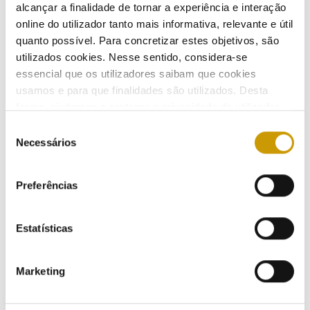
alcançar a finalidade de tornar a experiência e interação
Aceda ao
Relatório da Qualidade de Serviço Técnica de Gás Natural referente a 2019
online do utilizador tanto mais informativa, relevante e útil
Aceda ao
ERSExplica - Relatório da Qualidade de Serviço Técnica de Gás Natural 2019
quanto possível. Para concretizar estes objetivos, são
Ouvir
utilizados cookies. Nesse sentido, considera-se
essencial que os utilizadores saibam que cookies
usamos e para que finalidades são utilizados. Desta
forma, ajudamos a proteger a privacidade do utilizador,
ao mesmo tempo que garantimos que o site é o mais
Seleção
COMUNICAÇÃO
simples possível de usar. Para obter mais informações
Necessários
de
sobre como são tratados os seus dados pessoais,
consentimento
Destaques
Ouvir
consulte a nossa
Política de Privacidade
.
Preferências
Comunicados
Estatísticas
Boletins
Marketing
Multimédia
Publicações