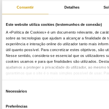
Consentir
Detalhes
So
Este website utiliza cookies (testemunhos de conexão)
A «Política de Cookies» é um documento relevante, de carát
COMUNICAÇÃO
sobre as tecnologias que ajudam a alcançar a finalidade de t
experiência e interação online do utilizador tanto mais inform
útil quanto possível. Para concretizar estes objetivos, são ut
Destaques
Nesse sentido, considera-se essencial que os utilizadores 
cookies usamos e para que finalidades são utilizados. Desta
Comunicados
ajudamos a proteger a privacidade do utilizador, ao mesmo 
garantimos que o site é o mais simples possível de usar. Pa
Boletins
informações sobre como são tratados os seus dados pessoai
Multimédia
Seleção
Ouvir
nossa
Política de Privacidade
.
Necessários
de
Publicações
consentimento
Preferências
Apresentações