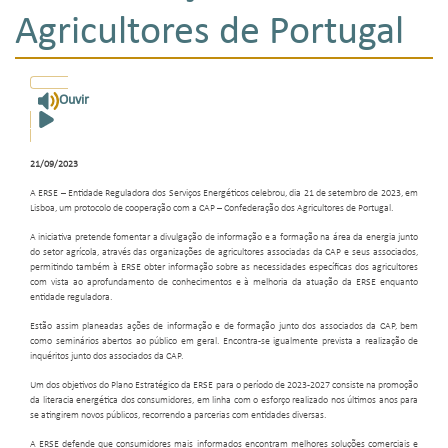
Agricultores de Portugal
Ouvir
21/09/2023
A ERSE – Entidade Reguladora dos Serviços Energéticos celebrou, dia 21 de setembro de 2023, em
Lisboa, um protocolo de cooperação com a CAP – Confederação dos Agricultores de Portugal.
A iniciativa pretende fomentar a divulgação de informação e a formação na área da energia junto
do setor agrícola, através das organizações de agricultores associadas da CAP e seus associados,
permitindo também à ERSE obter informação sobre as necessidades específicas dos agricultores
com vista ao aprofundamento de conhecimentos e à melhoria da atuação da ERSE enquanto
entidade reguladora.
Estão assim planeadas ações de informação e de formação junto dos associados da CAP, bem
como seminários abertos ao público em geral. Encontra-se igualmente prevista a realização de
inquéritos junto dos associados da CAP.
Um dos objetivos do Plano Estratégico da ERSE para o período de 2023-2027 consiste na promoção
da literacia energética dos consumidores, em linha com o esforço realizado nos últimos anos para
se atingirem novos públicos, recorrendo a parcerias com entidades diversas.
A ERSE defende que consumidores mais informados encontram melhores soluções comerciais e