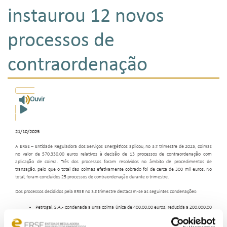
instaurou 12 novos
processos de
contraordenação
Ouvir
21/10/2025
A ERSE – Entidade Reguladora dos Serviços Energéticos aplicou, no 3.º trimestre de 2025, coimas
no valor de 570.330,00 euros relativos à decisão de 13 processos de contraordenação com
aplicação de coima. Três dos processos foram resolvidos no âmbito de procedimentos de
transação, pelo que o total das coimas efetivamente cobrado foi de cerca de 300 mil euros. No
total, foram concluídos 25 processos de contraordenação durante o trimestre.
Dos processos decididos pela ERSE no 3.º trimestre destacam-se as seguintes condenações:
Petrogal, S.A. - condenada a uma coima única de 400.00,00 euros, reduzida a 200.000,00
em procedimento de transação, pela violação de deveres referentes à gravação e
conservação de chamadas telefónicas, ao não pagamento de compensação a cliente, à