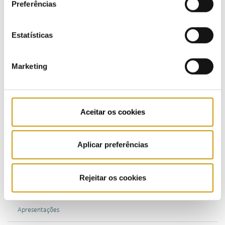
consulte a nossa
Política de Privacidade
.
Preferências
Estatísticas
COMUNICAÇÃO
Marketing
Destaques
Aceitar os cookies
Comunicados
Boletins
Aplicar preferências
Multimédia
Rejeitar os cookies
Publicações
Apresentações