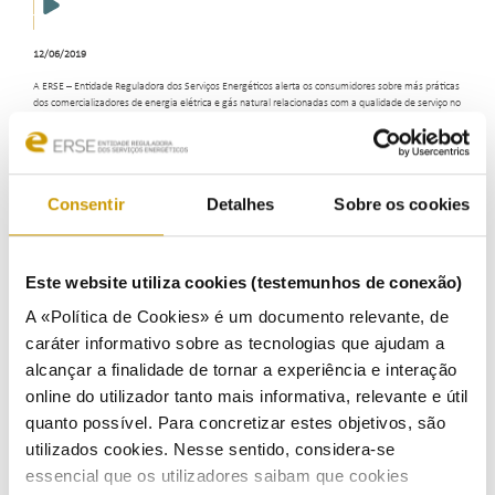
12/06/2019
A ERSE – Entidade Reguladora dos Serviços Energéticos alerta os consumidores sobre más práticas
dos comercializadores de energia elétrica e gás natural relacionadas com a qualidade de serviço no
atendimento aos clientes.
Destinada a informar os consumidores e recomendar a melhor forma de atuarem quando
confrontados com situações semelhantes, esta iniciativa da ERSE insere-se no quadro das suas
funções de monitorização e supervisão dos mercados.
Consentir
Detalhes
Sobre os cookies
O objetivo é informar de forma rápida e simples sobre matérias que são normalmente alvo de
dúvidas e reclamações, reforçando assim a literacia e os direitos consumidores.
A ERSE promove igualmente ações de informação e formação com vista a potenciar uma crescente
Este website utiliza cookies (testemunhos de conexão)
participação esclarecida dos consumidores de eletricidade e gás natural no mercado.
A «Política de Cookies» é um documento relevante, de
Ouvir
Aceda ao alerta de Qualidade de Serviço - Atendimento
caráter informativo sobre as tecnologias que ajudam a
alcançar a finalidade de tornar a experiência e interação
online do utilizador tanto mais informativa, relevante e útil
quanto possível. Para concretizar estes objetivos, são
utilizados cookies. Nesse sentido, considera-se
essencial que os utilizadores saibam que cookies
COMUNICAÇÃO