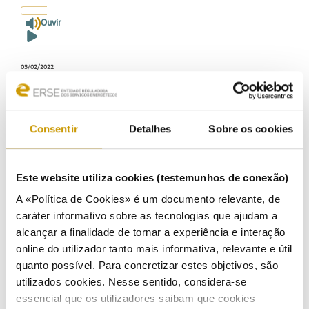
Ouvir
03/02/2022
A ERSE – Entidade Reguladora dos Serviços Energéticos convoca o 4º leilão extraordinário para a
colocação de energia adquirida pelo Comercializador de Último Recurso (CUR) a produtores em
regime especial (PRE).
Consentir
Detalhes
Sobre os cookies
O leilão decorre no dia 17/02/2022, admitindo-se a submissão de ofertas até às 17:00, hora legal
portuguesa (GMT; CET-1), sem prejuízo do cumprimento dos prazos previstos nas Condições
Operacionais da convocatória.
A iniciativa enquadra-se no Regulamento n.º 951/2021, de 2 de novembro, relativo a medidas
Este website utiliza cookies (testemunhos de conexão)
extraordinárias no âmbito do Sistema Elétrico Nacional e do Sistema Nacional de Gás.
A «Política de Cookies» é um documento relevante, de
Ouvir
Aceda aos termos e condições específicas
caráter informativo sobre as tecnologias que ajudam a
alcançar a finalidade de tornar a experiência e interação
online do utilizador tanto mais informativa, relevante e útil
quanto possível. Para concretizar estes objetivos, são
utilizados cookies. Nesse sentido, considera-se
essencial que os utilizadores saibam que cookies
COMUNICAÇÃO