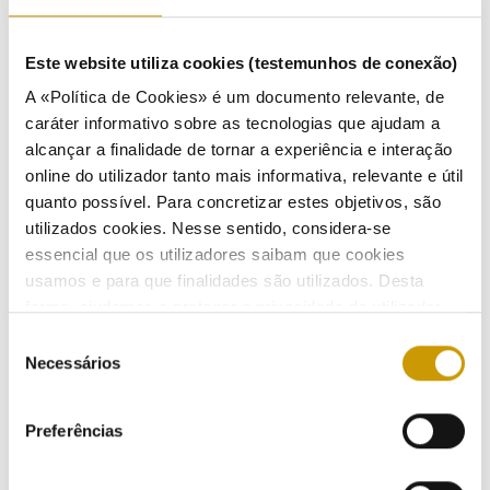
COMUNICAÇÃO
Este website utiliza cookies (testemunhos de conexão)
Destaques
A «Política de Cookies» é um documento relevante, de
caráter informativo sobre as tecnologias que ajudam a
Comunicados
alcançar a finalidade de tornar a experiência e interação
online do utilizador tanto mais informativa, relevante e útil
Boletins
quanto possível. Para concretizar estes objetivos, são
utilizados cookies. Nesse sentido, considera-se
Multimédia
essencial que os utilizadores saibam que cookies
usamos e para que finalidades são utilizados. Desta
Publicações
forma, ajudamos a proteger a privacidade do utilizador,
ao mesmo tempo que garantimos que o site é o mais
Seleção
Apresentações
simples possível de usar. Para obter mais informações
Necessários
de
sobre como são tratados os seus dados pessoais,
Eventos
consentimento
consulte a nossa
Política de Privacidade
.
Preferências
Agenda