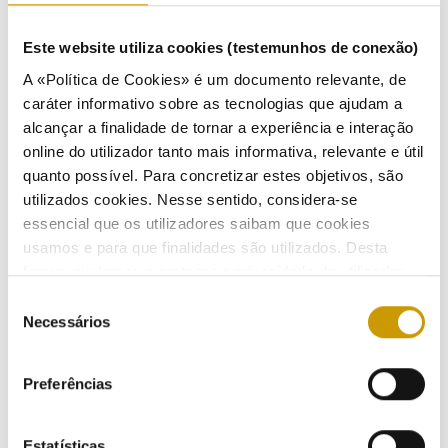
COMUNICAÇÃO
Este website utiliza cookies (testemunhos de conexão)
Destaques
A «Política de Cookies» é um documento relevante, de
caráter informativo sobre as tecnologias que ajudam a
Comunicados
alcançar a finalidade de tornar a experiência e interação
online do utilizador tanto mais informativa, relevante e útil
Boletins
quanto possível. Para concretizar estes objetivos, são
utilizados cookies. Nesse sentido, considera-se
Multimédia
essencial que os utilizadores saibam que cookies
Publicações
usamos e para que finalidades são utilizados. Desta
forma, ajudamos a proteger a privacidade do utilizador,
Apresentações
ao mesmo tempo que garantimos que o site é o mais
Seleção
simples possível de usar. Para obter mais informações
Necessários
de
Eventos
sobre como são tratados os seus dados pessoais,
consentimento
consulte a nossa
Política de Privacidade
.
Preferências
Agenda
Inscrição na Lista de Divulgação
Estatísticas