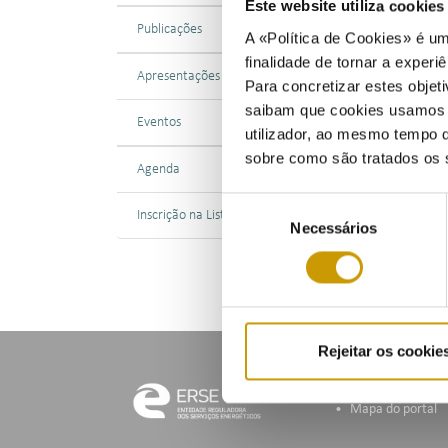
Este website utiliza cookie
Publicações
A «Política de Cookies» é um
finalidade de tornar a experiê
Apresentações
Para concretizar estes objeti
saibam que cookies usamos e 
Eventos
utilizador, ao mesmo tempo q
sobre como são tratados os 
Agenda
Seleção
Inscrição na Lista de Divulgação
Necessários
de
consentimento
Rejeitar os cookie
Mapa do portal