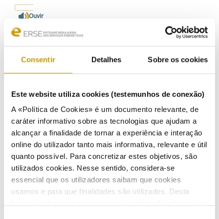
Ouvir
15/10/2019
Consentir
Detalhes
Sobre os cookies
Este website utiliza cookies (testemunhos de conexão)
A «Política de Cookies» é um documento relevante, de
caráter informativo sobre as tecnologias que ajudam a
alcançar a finalidade de tornar a experiência e interação
online do utilizador tanto mais informativa, relevante e útil
quanto possível. Para concretizar estes objetivos, são
utilizados cookies. Nesse sentido, considera-se
essencial que os utilizadores saibam que cookies
Comunicado
usamos e para que finalidades são utilizados. Desta
Dossier de Imprensa
forma, ajudamos a proteger a privacidade do utilizador,
ao mesmo tempo que garantimos que o site é o mais
Seleção