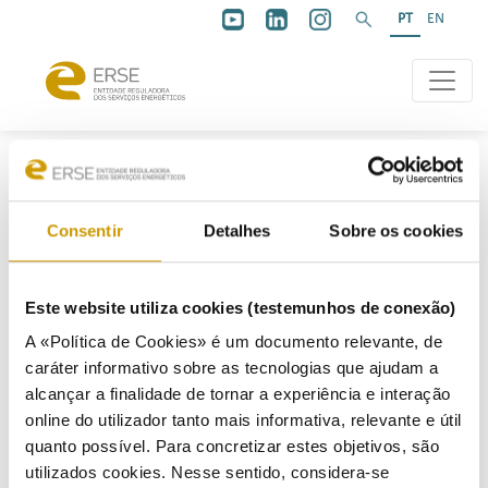
PT
EN
Consentir
Detalhes
Sobre os cookies
Abertura
Este website utiliza cookies (testemunhos de conexão)
A «Política de Cookies» é um documento relevante, de
caráter informativo sobre as tecnologias que ajudam a
16/01/2026
alcançar a finalidade de tornar a experiência e interação
online do utilizador tanto mais informativa, relevante e útil
quanto possível. Para concretizar estes objetivos, são
Documento Justificativo
utilizados cookies. Nesse sentido, considera-se
Projeto de Diretiva - Repercussão no Sistema Elétrico Nacional dos valores com desvios de