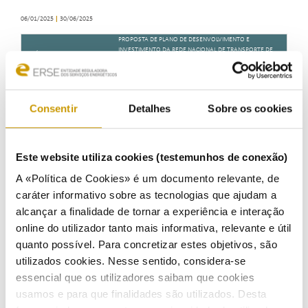
06/01/2025
|
30/06/2025
PROPOSTA DE PLANO DE DESENVOLVIMENTO E
INVESTIMENTO DA REDE NACIONAL DE TRANSPORTE DE
TÍTULO
ELETRICIDADE, PARA O PERÍODO 2025 A 2034 (PDIRT-E
2024)
Setor
Eletricidade
Consentir
Detalhes
Sobre os cookies
Consulta Pública à proposta de PDIRT-E 2024, enviada à
Objeto
ERSE pelo operador da Rede Nacional de Transporte de
eletricidade
Este website utiliza cookies (testemunhos de conexão)
Normas a alterar /
N.A.
revogar ou introduzir
A «Política de Cookies» é um documento relevante, de
caráter informativo sobre as tecnologias que ajudam a
Artigos 125.º e 126.º do Decreto-Lei n.º 15/2022, de 14 de
Habilitação legal
alcançar a finalidade de tornar a experiência e interação
janeiro
online do utilizador tanto mais informativa, relevante e útil
Unidade e responsável
DIR – Direção de Infraestruturas e Redes
quanto possível. Para concretizar estes objetivos, são
pela tramitação
Jorge Esteves
utilizados cookies. Nesse sentido, considera-se
Prazo para receção de
essencial que os utilizadores saibam que cookies
17/02/2025
contributos
usamos e para que finalidades são utilizados. Desta
Os contributos devem ser enviados por escrito para: