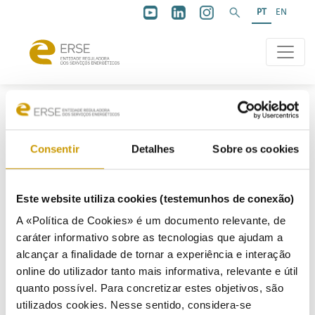
PT
EN
Consentir
Detalhes
Sobre os cookies
Encerramento
Este website utiliza cookies (testemunhos de conexão)
A «Política de Cookies» é um documento relevante, de
caráter informativo sobre as tecnologias que ajudam a
10/04/2025
alcançar a finalidade de tornar a experiência e interação
online do utilizador tanto mais informativa, relevante e útil
quanto possível. Para concretizar estes objetivos, são
Relatório da Consulta Pública
utilizados cookies. Nesse sentido, considera-se
Parecer à Proposta de PDIRD-E 2024