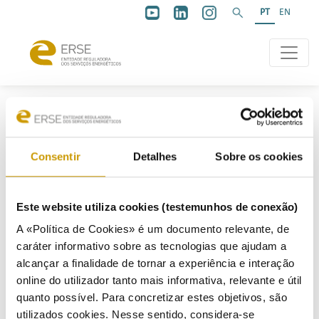
PT
EN
Consentir
Detalhes
Sobre os cookies
Encerramento
Este website utiliza cookies (testemunhos de conexão)
A «Política de Cookies» é um documento relevante, de
caráter informativo sobre as tecnologias que ajudam a
22/12/2023
alcançar a finalidade de tornar a experiência e interação
online do utilizador tanto mais informativa, relevante e útil
quanto possível. Para concretizar estes objetivos, são
Relatório da Consulta Pública
Diretiva n.º 8/2024, de 16 de janeiro (Segunda alteração ao Manual de Procedimentos da
utilizados cookies. Nesse sentido, considera-se