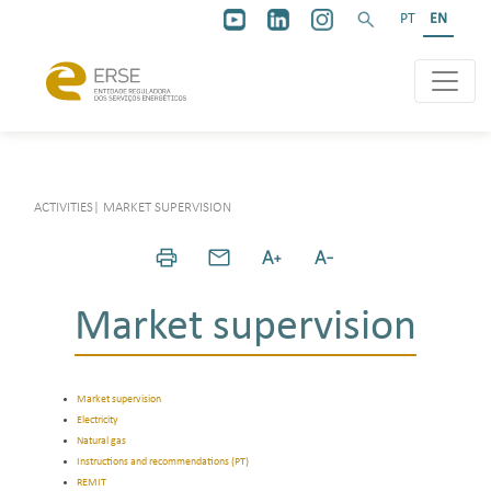
PT
EN
ACTIVITIES
|
MARKET SUPERVISION
Market supervision
Market supervision
Electricity
Natural gas
Instructions and recommendations (PT)
REMIT