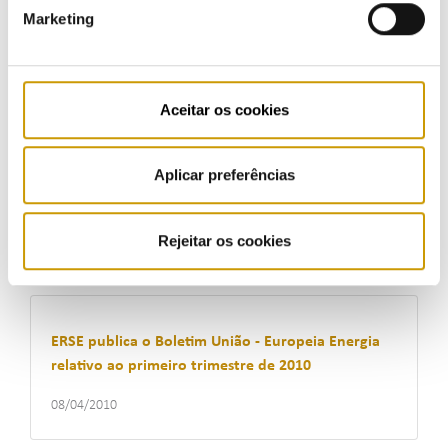
Marketing
28/05/2010
Aceitar os cookies
Consumo no mercado liberalizado atinge 49% do
consumo global com a quase totalidade dos
Aplicar preferências
grandes clientes e dos industriais abastecidos no
mercado
Rejeitar os cookies
04/05/2010
ERSE publica o Boletim União - Europeia Energia
relativo ao primeiro trimestre de 2010
08/04/2010