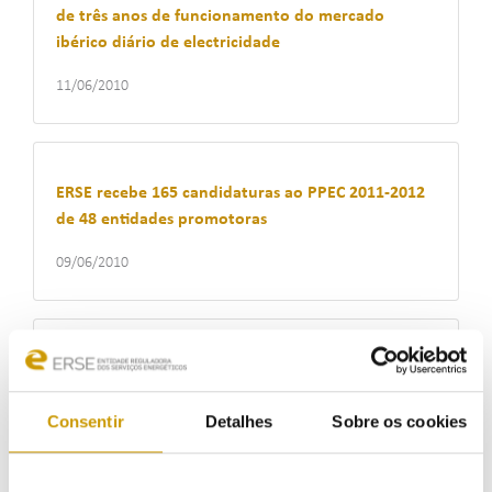
de três anos de funcionamento do mercado
ibérico diário de electricidade
11/06/2010
ERSE recebe 165 candidaturas ao PPEC 2011-2012
de 48 entidades promotoras
09/06/2010
ERSE realiza Seminário PPDA – Promoção do
Desempenho Ambiental nos Sectores Eléctrico e
Consentir
Detalhes
Sobre os cookies
do Gás Natural a 13 de Julho
08/06/2010