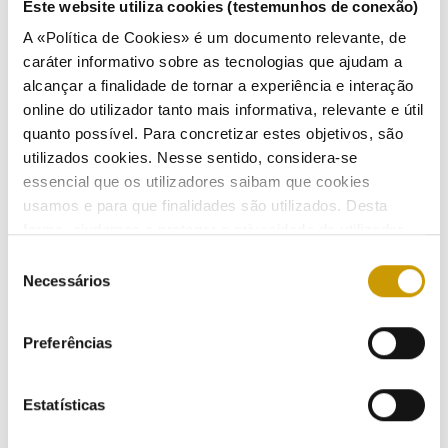
Este website utiliza cookies (testemunhos de conexão)
A «Política de Cookies» é um documento relevante, de
caráter informativo sobre as tecnologias que ajudam a
ERSE anuncia vencedor do Prémio ERSE -
alcançar a finalidade de tornar a experiência e interação
Regulação 2010 em cerimónia pública a realizar no
online do utilizador tanto mais informativa, relevante e útil
dia 15 de Junho
quanto possível. Para concretizar estes objetivos, são
utilizados cookies. Nesse sentido, considera-se
07/06/2010
essencial que os utilizadores saibam que cookies
usamos e para que finalidades são utilizados. Desta
forma, ajudamos a proteger a privacidade do utilizador,
ao mesmo tempo que garantimos que o site é o mais
Consumo no mercado liberalizado ultrapassou os
Seleção
simples possível de usar. Para obter mais informações
Necessários
50% em Abril
de
sobre como são tratados os seus dados pessoais,
consentimento
01/06/2010
Listen
consulte a nossa
Política de Privacidade
.
Preferências
Estatísticas
Nota explicativa sobre os dados de electricidade e
de gás natural publicados pelo EUROSTAT