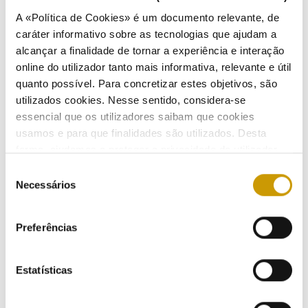
A «Política de Cookies» é um documento relevante, de
caráter informativo sobre as tecnologias que ajudam a
alcançar a finalidade de tornar a experiência e interação
Mercado liberalizado atingiu em abril cerca de 1
online do utilizador tanto mais informativa, relevante e útil
milhão e 650 mil clientes
quanto possível. Para concretizar estes objetivos, são
23/05/2013
utilizados cookies. Nesse sentido, considera-se
essencial que os utilizadores saibam que cookies
usamos e para que finalidades são utilizados. Desta
forma, ajudamos a proteger a privacidade do utilizador,
VI Conferência Anual da RELOP discute qualidade
ao mesmo tempo que garantimos que o site é o mais
Seleção
da regulação e dos serviços
simples possível de usar. Para obter mais informações
Necessários
de
sobre como são tratados os seus dados pessoais,
consentimento
22/05/2013
Listen
consulte a nossa
Política de Privacidade
.
Preferências
Estatísticas
Número de clientes no mercado liberalizado mais
do que triplicou em um ano