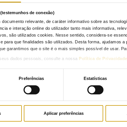
6/09/2012
s (testemunhos de conexão)
 documento relevante, de caráter informativo sobre as tecnolog
ncia e interação online do utilizador tanto mais informativa, relev
vos, são utilizados cookies. Nesse sentido, considera-se essenc
RSE disponibiliza simulador de comparação de preços de gás natu
para que finalidades são utilizados. Desta forma, ajudamos a 
ue garantimos que o site é o mais simples possível de usar. P
7/07/2012
seus dados pessoais, consulte a nossa
Política de Privacidad
ercado liberalizado de eletricidade atinge 55% do consumo glob
Preferências
Estatísticas
9/07/2012
s
Aplicar preferências
ercado liberalizado de eletricidade atinge em maio 54,2% do co
3/07/2012