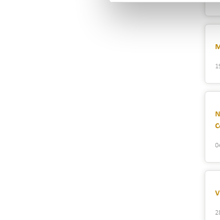
M
1
N
C
0
V
2