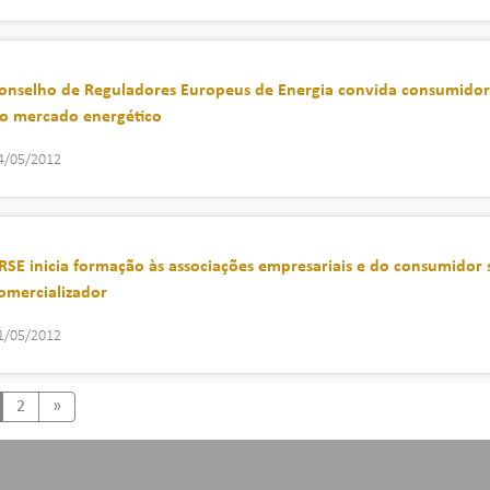
onselho de Reguladores Europeus de Energia convida consumidore
o mercado energético
4/05/2012
RSE inicia formação às associações empresariais e do consumidor 
omercializador
1/05/2012
Next
2
»