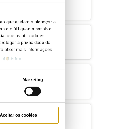
ias que ajudam a alcançar a
ante e útil quanto possível.
ial que os utilizadores
ral
proteger a privacidade do
ara obter mais informações
Listen
e
.
al em junho
Marketing
Aceitar os cookies
nsumo global