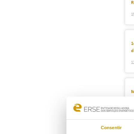
R
1
1
d
1
M
2
Consentir
M