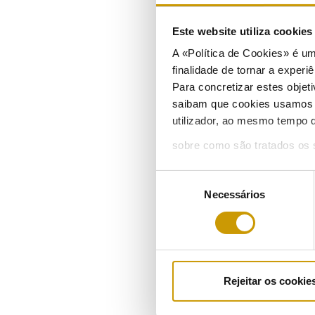
2
Este website utiliza cookie
A «Política de Cookies» é um
finalidade de tornar a experiê
Para concretizar estes objeti
E
saibam que cookies usamos e 
utilizador, ao mesmo tempo q
2
sobre como são tratados os 
Seleção
M
Necessários
de
consentimento
1
Rejeitar os cookie
M
0