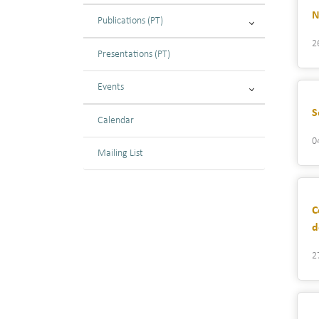
N
Publications (PT)
2
Presentations (PT)
Events
S
Calendar
0
Mailing List
C
d
2