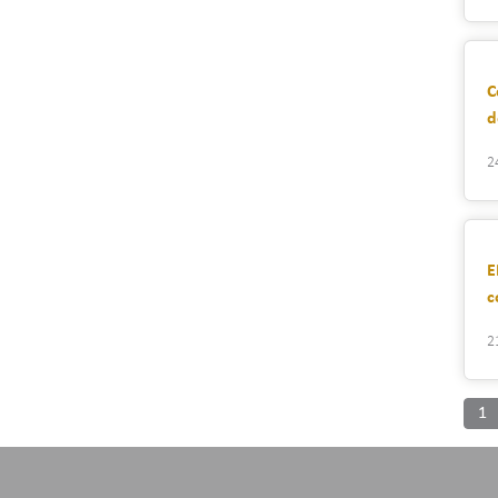
C
d
2
E
c
2
1