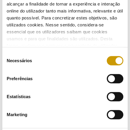
alcançar a finalidade de tornar a experiência e interação
ERSE debateu qualidade de serviço no sector
online do utilizador tanto mais informativa, relevante e útil
eléctrico
quanto possível. Para concretizar estes objetivos, são
utilizados cookies. Nesse sentido, considera-se
24/06/2009
essencial que os utilizadores saibam que cookies
usamos e para que finalidades são utilizados. Desta
forma, ajudamos a proteger a privacidade do utilizador,
ao mesmo tempo que garantimos que o site é o mais
ERSE participa na II.ª Conferência anual da RELOP
Seleção
simples possível de usar. Para obter mais informações
Necessários
de
24/06/2009
sobre como são tratados os seus dados pessoais,
consentimento
Listen
consulte a nossa
Política de Privacidade
.
Preferências
Tarifas do gás natural descem para todos os
Estatísticas
consumidores
16/06/2009
Marketing