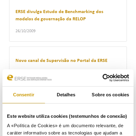
ERSE divulga Estudo de Benchmarking dos
modelos de governação da RELOP
26/10/2009
Novo canal de Supervisão no Portal da ERSE
11/09/2009
Consentir
Detalhes
Sobre os cookies
ERSE reconduzida na presidência da RELOP
09/07/2009
Este website utiliza cookies (testemunhos de conexão)
A «Política de Cookies» é um documento relevante, de
caráter informativo sobre as tecnologias que ajudam a