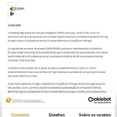
Listen
24/06/2009
A Entidade Reguladora dos Serviços Energéticos (ERSE) promoveu, no dia 23 de Junho, um
seminário internacional que teve como principal objectivo analisar o 4º Relatório de Benchmarking
Europeu sobre a Qualidade de Serviço no sector eléctrico e a situação em Portugal.
Os reguladores europeus de energia (CEER/ERGEG) publicaram recentemente o 4º Relatório
Europeu de Benchmarking da Qualidade de Serviço no sector eléctrico que apresenta uma análise
aprofundada da continuidade de serviço, qualidade de onda de tensão e qualidade de serviço
comercial vivida na Europa.
O Relatório analisa dados de 21 países europeus e pretende contribuir para um melhor
entendimento dos níveis e das políticas em vigor relativas à qualidade de serviço disponibilizada
pelo sector eléctrico europeu.
O seminário pretendeu divulgar o Relatório e a situação em Portugal, tendo sido organizado em
três sessões. Assim, a primeira sessão foi dedicada à apresentação do 4º Relatório CEER de
Benchmarking da Qualidade de Serviço no sector eléctrico europeu e contou com a presença dos
principais autores do Relatório (técnicos dos Reguladores Europeus).
Na sessão seguinte, representantes dos operadores das redes eléctricas portuguesas abordaram o
ponto de situação relativa à “Qualidade de Serviço, Investimentos e Incentivos à Melhoria do
Desempenho em Portugal”.
Consentir
Detalhes
Sobre os cookies