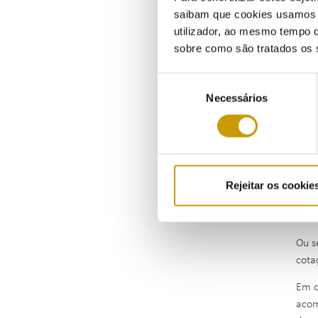
saibam que cookies usamos e 
utilizador, ao mesmo tempo q
sobre como são tratados os 
Seleção
Necessários
de
consentimento
No c
conj
que 
A ER
Rejeitar os cookie
dura
para
Ou s
cota
Em c
acom