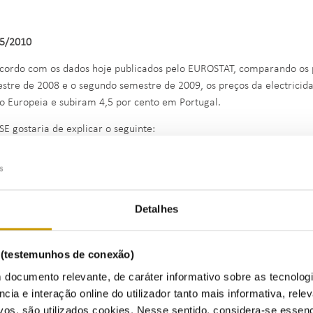
5/2010
cordo com os dados hoje publicados pelo EUROSTAT, comparando os p
stre de 2008 e o segundo semestre de 2009, os preços da electricida
o Europeia e subiram 4,5 por cento em Portugal.
SE gostaria de explicar o seguinte:
Os preços do petróleo subiram atingiram em meados de 2008 os 150
Ao contrário de outros países da União Europeia, que fizeram aume
chegaram a atingir os 30% no Reino Unido e os 17,5 % na Irlanda e
Detalhes
esse ajustamento.
É por isso natural, que as tarifas de 2009 tenham reflectido esse 
tarifária média global de 4,9%, que foi de 4,3% nos consumidores 
s (testemunhos de conexão)
Ainda assim esse aumento nas tarifas de 2009 poderia ter sido bast
 documento relevante, de caráter informativo sobre as tecnolog
lei 165/2008 não tivesse permitido o diferimento dos desvios tari
ncia e interação online do utilizador tanto mais informativa, relev
por 15 anos.
vos, são utilizados cookies. Nesse sentido, considera-se essenc