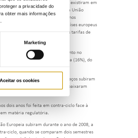
OSTAT, ou seja, se durante 2008 não existiram em
proteger a privacidade do
o que aconteceu em outros países da União
ara obter mais informações
uando se comparam semestres de anos
e
.
o 4,5%. Isto porque a media dos países europeus
ais, fez parte desse ajustamento nas tarifas de
Marketing
s preços do gás natural caíram, tanto no
ais acentuada na média comunitária (16%), do
atural, uma vez que enquanto os preços subiram
Aceitar os cookies
 preços do petróleo - em Portugal baixaram
,9% no ano gás 2009-2010.
s dois anos foi feita em contra-ciclo face à
em matéria regulatória.
nião Europeia subiram durante o ano de 2008, a
tra-ciclo, quando se comparam dois semestres