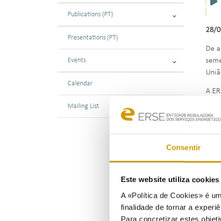
Publications (PT)
28/0
Presentations (PT)
De a
Events
seme
Uniã
Calendar
A ER
Mailing List
Consentir
Este website utiliza cookie
A «Política de Cookies» é um
finalidade de tornar a experiê
Para concretizar estes objeti