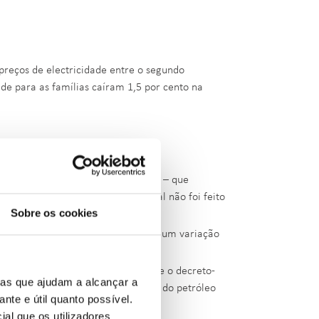
reços de electricidade entre o segundo
de para as famílias caíram 1,5 por cento na
 dólares o barril.
ntos intercalares durante esse ano – que
 os 5,6 % em Espanha – em Portugal não foi feito
Sobre os cookies
aumento, altura em que a ERSE fixou um variação
domésticos.
ante superior – a rondar os 40% - se o decreto-
ias que ajudam a alcançar a
fários então gerados com o aumento do petróleo
ante e útil quanto possível.
ial que os utilizadores