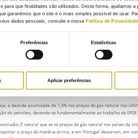
Conclusão: é à luz destes factos que se devem ler os dados do EUR
para que finalidades são utilizados. Desta forma, ajudamos a 
Portugal ajustamentos nas tarifas de electricidade, ao contrário d
ue garantimos que o site é o mais simples possível de usar. P
Europeia, que funcionam em regime de mercado, é natural que q
seus dados pessoais, consulte a nossa
Política de Privacidad
diferentes, os preços tenham caído na UE 1,5% e em Portugal subid
foi efectuando subidas intercalares e Portugal, que fixa tarifas anu
2009.
Preferências
Estatísticas
aso do gás natural, o EUROSTAT afirma que, para o mesmo período, o
unto da União Europeia como em Portugal, mas a queda foi muito m
em Portugal (5,5%).
SE gostaria de explicar que esta diferença de variações é também n
s
Aplicar preferências
nte 2008 na média dos países europeus – a acompanhar a subida dos
 os consumidores domésticos em 3,4 % no ano gás 2008-2009 e em 3
eja, a descida acumulada de 7,3% nos preços do gás natural nos último
ção do petróleo, devendo-se fundamentalmente ao trabalho da ERSE 
onclusão: É natural que se os preços do gás natural nos países da U
panhar o preço da matéria-prima, e em Portugal desceram, em con