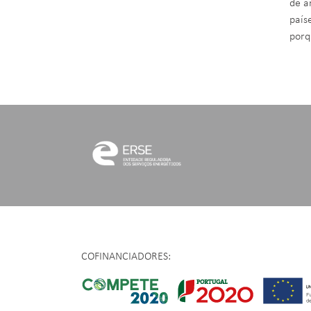
de a
país
porq
COFINANCIADORES: