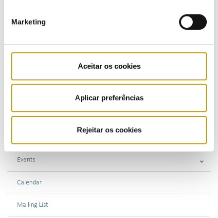
Marketing
Highlights
Press Releases
Aceitar os cookies
Bulletins (PT)
Multimedia
Aplicar preferências
Publications (PT)
Rejeitar os cookies
Presentations (PT)
Events
Calendar
Mailing List