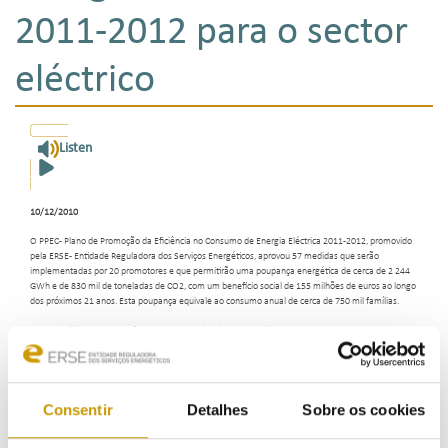
2011-2012 para o sector
eléctrico
Listen
10/12/2010
O PPEC - Plano de Promoção da Eficiência no Consumo de Energia Eléctrica 2011-2012, promovido
pela ERSE - Entidade Reguladora dos Serviços Energéticos, aprovou 57 medidas que serão
implementadas por 20 promotores e que permitirão uma poupança energética de cerca de 2 244
GWh e de 830 mil de toneladas de CO2, com um benefício social de 155 milhões de euros ao longo
dos próximos 21 anos. Esta poupança equivale ao consumo anual de cerca de 750 mil famílias.
As 57 medidas aprovadas foram seleccionadas de 165 candidaturas apresentadas por 48
promotores e sujeitas a um concurso de selecção baseado em critérios técnico-económicos,
previamente definidos nas regras do plano de promoção da eficiência no consumo.
Nesta quarta edição do PPEC, cerca de 21% das candidaturas aprovadas são medidas inovadoras
de gestão da procura baseadas em equipamentos de registo e medição de energia inteligentes
Consentir
Detalhes
Sobre os cookies
que, além de proverem directamente a poupança de energia, contribuem para o incremento da
elasticidade da procura, tornando o mercado de electricidade mais concorrencial e eficiente. Estas