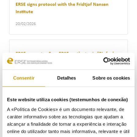
ERSE signs protocol with the Fridtjof Nansen
Institute
20/02/2026
ERSE promotes ConvERSE on the topic “Biofuels
on the path to energy transition’
18/02/2026
Consentir
Detalhes
Sobre os cookies
Este website utiliza cookies (testemunhos de conexão)
ERSE publishes report on network operators'
A «Política de Cookies» é um documento relevante, de
performance in developing the smart grid
caráter informativo sobre as tecnologias que ajudam a
18/02/2026
alcançar a finalidade de tornar a experiência e interação
online do utilizador tanto mais informativa, relevante e útil