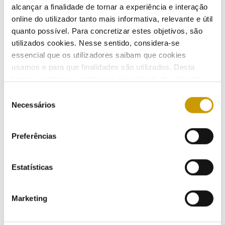
offence proceedings
alcançar a finalidade de tornar a experiência e interação
online do utilizador tanto mais informativa, relevante e útil
21/10/2025
quanto possível. Para concretizar estes objetivos, são
utilizados cookies. Nesse sentido, considera-se
essencial que os utilizadores saibam que cookies
usamos e para que finalidades são utilizados. Desta
ERSE launches new information campaign
forma, ajudamos a proteger a privacidade do utilizador,
“ConvERSE com a ERSE” on Antena 1
ao mesmo tempo que garantimos que o site é o mais
Seleção
20/10/2025
simples possível de usar. Para obter mais informações
Necessários
de
sobre como são tratados os seus dados pessoais,
consentimento
Listen
consulte a nossa
Política de Privacidade
.
Preferências
ERSE launches Public Consultation to regulate the
new legal framework for electric mobility
Estatísticas
14/10/2025
Marketing