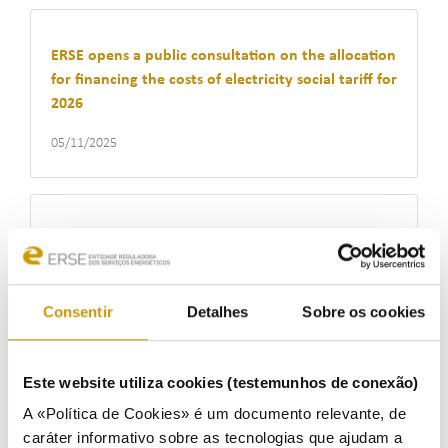
ERSE opens a public consultation on the allocation
for financing the costs of electricity social tariff for
2026
05/11/2025
ERSE joined forces with the GNR in Operation
Senior Census in Coimbra and Lousã
28/10/2025
Consentir
Detalhes
Sobre os cookies
Este website utiliza cookies (testemunhos de conexão)
ERSE imposed fines of 570 thousand euros in the
A «Política de Cookies» é um documento relevante, de
third quarter and opened 12 new administrative
caráter informativo sobre as tecnologias que ajudam a