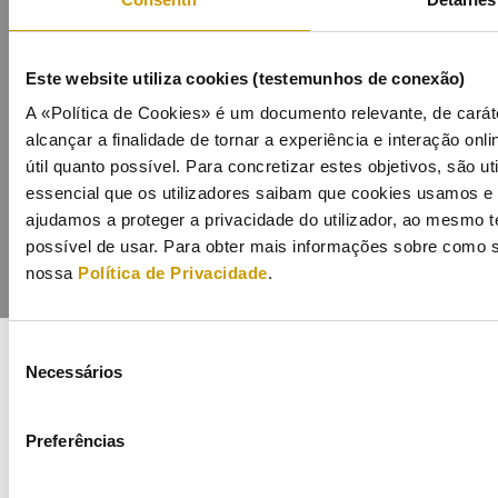
Este website utiliza cookies (testemunhos de conexão)
A «Política de Cookies» é um documento relevante, de carát
Contacts
Mailing list
Privacy policy
Cookies
alcançar a finalidade de tornar a experiência e interação onli
útil quanto possível. Para concretizar estes objetivos, são u
essencial que os utilizadores saibam que cookies usamos e p
ajudamos a proteger a privacidade do utilizador, ao mesmo 
possível de usar. Para obter mais informações sobre como s
nossa
Política de Privacidade
.
Seleção
Necessários
de
COFINANCIADORES:
consentimento
Preferências