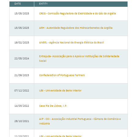
DATE
ENTITY
15/05/2025
CREG - Comissão Reguladora da Eletricidade e do Gás da Argélia
15/05/2025
ARH - Autoridade Reguladora dos Hidrocarbonetos da Argélia
19/02/2025
ANEEL - Agência Nacional de Energia Elétrica do Brasil
Entrajuda- Associação para o Apoio a Instituições de Solidariedade
22/05/2024
Social
21/09/2023
Confederation of Portuguese Farmers
07/12/2022
UBI - Universidade da Beira Interior
14/03/2022
Casa Pia De Lisboa, I.P.
AIP - CCI - Associação Industrial Portuguesa - Câmara de Comércio e
28/10/2021
Indústria
11/10/2021
UBI - Universidade da Beira Interior