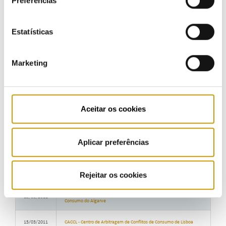
Preferências
ICJP - Instituto de Ciências Jurídico-Políticas (Faculdade de Direito da
03/04/2018
Universidade de Lisboa)
Estatísticas
GESEL - Grupo de Estudos do Setor Elétrico (Instituto de Economia da
16/03/2018
Universidade Federal do Rio de Janeiro)
Marketing
24/11/2017
ASAE - Autoridade Nacional de Segurança Alimentar e Económica
10/10/2017
FDL - Faculdade de Direito da Universidade de Lisboa
Aceitar os cookies
Direção-Geral de Energia e Geologia, IAPMEI - Agência para a
17/01/2017
Competitividade e Inovação, I.P. e outros
Aplicar preferências
13/04/2016
CNCS - Centro Nacional de Cibersegurança
22/09/2015
ANMP - Associação Nacional de Municípios Portugueses
Rejeitar os cookies
CIMAAL - Centro de Informação, Mediação e Arbitragem de
15/03/2011
Consumo do Algarve
15/03/2011
CACCL - Centro de Arbitragem de Conflitos de Consumo de Lisboa