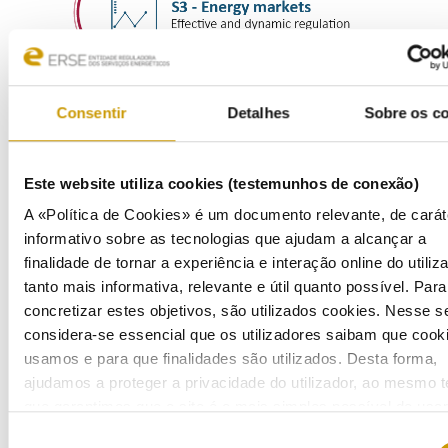
Consentir
Detalhes
Sobre os c
Este website utiliza cookies (testemunhos de conexão)
A «Política de Cookies» é um documento relevante, de carát
informativo sobre as tecnologias que ajudam a alcançar a
finalidade de tornar a experiência e interação online do utiliz
Previous Strategic Plans (in PT):
tanto mais informativa, relevante e útil quanto possível. Para
Plano Estratégico e Financeiro Plurianual 2019-2022
concretizar estes objetivos, são utilizados cookies. Nesse se
Opções Estratégicas Plurianuais 2014-2018
Plano Estratégico 2009-2012
considera-se essencial que os utilizadores saibam que cook
Estratégia e Plano de Atividades 2005-2008
usamos e para que finalidades são utilizados. Desta forma,
Estratégia e Plano de Atividades 2002-2004
ajudamos a proteger a privacidade do utilizador, ao mesmo 
que garantimos que o site é o mais simples possível de usar
obter mais informações sobre como são tratados os seus d
Seleção