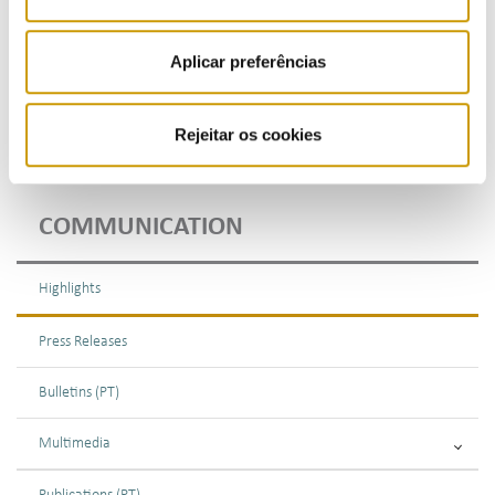
Alerta: Preços - Descontos
17/01/2020
Aplicar preferências
Previous
«
1
2
3
4
Rejeitar os cookies
COMMUNICATION
Highlights
Press Releases
Bulletins (PT)
Multimedia